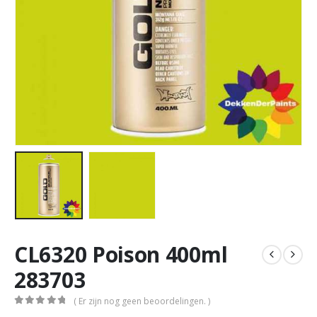
CL6320 Poison 400ml
283703
( Er zijn nog geen beoordelingen. )
0
out of 5