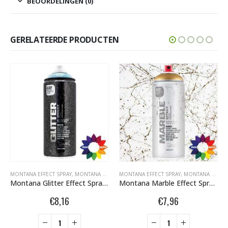
BEOORDELINGEN (0)
GERELATEERDE PRODUCTEN
FITI SPUITBUSSEN
,
MONTANA EFFECT SPRAY
MONTANA EFFECT SPRAY
,
,
MONTANA GRAFFITI SPUITBUSSEN
MONTANA GLITTER EFFECT SPRAY 400ML
MONTANA EFFECT SPRAY
,
MONTANA GRAFFITI
,
MONTANA GRAFFITI SPUITBUSSEN
Montana Glitter Effect Spray EGCosmos Cosmos Transparant 400 ml 495175
Montana Marble Effect Spray EM Gold Gold 400 ml 508134
€
8,16
€
7,96