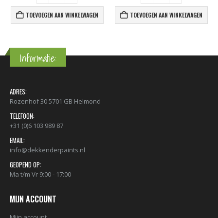
TOEVOEGEN AAN WINKELWAGEN
TOEVOEGEN AAN WINKELWAGEN
Informatie:
ADRES:
Rozenhof 30 5701 GB Helmond
TELEFOON:
+31 (0)6 103 989 87
EMAIL:
info@dekkenderpaints.nl
GEOPEND OP:
Ma t/m Vr 9:00 - 17:00
MIJN ACCOUNT
Mijn account