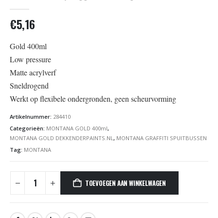
0
out of 5
€
5,16
Gold 400ml
Low pressure
Matte acrylverf
Sneldrogend
Werkt op flexibele ondergronden, geen scheurvorming
Artikelnummer:
284410
Categorieën:
MONTANA GOLD 400ml
,
MONTANA GOLD DEKKENDERPAINTS.NL
,
MONTANA GRAFFITI SPUITBUSSEN
Tag:
MONTANA
TOEVOEGEN AAN WINKELWAGEN