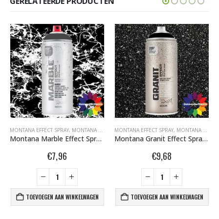
GERELATEERDE PRODUCTEN
FITI SPUITBUSSEN
MONTANA EFFECT SPRAY
,
MONTANA GRAFFITI SPUITBUSSEN
,
MONTANA GRAFFITI SPUITBUSSEN
MONTANA EFFECT SPRAY
,
MONTANA MARBLE EFFECT
,
MONTANA GRAFFITI SPUITBUSSEN
Montana Marble Effect Spray EM 9000 Black 400 ml 415357
Montana Granit Effect Spray EG 9000 Black 400 ml 415401
€
7,96
€
9,68
TOEVOEGEN AAN WINKELWAGEN
TOEVOEGEN AAN WINKELWAGEN