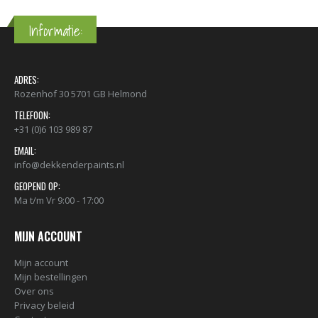
Informatie:
ADRES:
Rozenhof 30 5701 GB Helmond
TELEFOON:
+31 (0)6 103 989 87
EMAIL:
info@dekkenderpaints.nl
GEOPEND OP:
Ma t/m Vr 9:00 - 17:00
MIJN ACCOUNT
Mijn account
Mijn bestellingen
Over ons
Privacy beleid