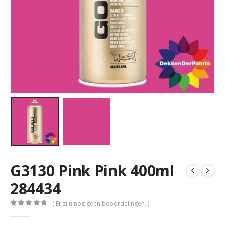
G3130 Pink Pink 400ml
284434
( Er zijn nog geen beoordelingen. )
0
out of 5