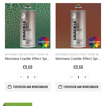
W EFFECT SPRAY 400ML
,
MONTANA EFFECT SPRAY
,
MONTANA GRAFFITI SPUITBUSSEN
MONTANA CRACKLE EFFECT SPRAY 400ML
,
MONTANA EFFECT SPRAY
,
MONTANA GRAFFIT
MONTANA CRACKLE EFFECT SPRAY 400ML
,
Montana Crackle Effect Spray EC 6000 Platina Green RAL 6000 400 ml 418457
Montana Crackle Effect Spray EC 8004 Copper Brown RAL 8004 400 ml 418471
€
9,68
€
9,68
TOEVOEGEN AAN WINKELWAGEN
TOEVOEGEN AAN WINKELWAGEN