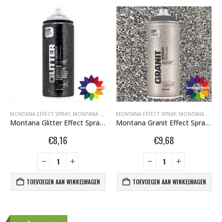
FITI SPUITBUSSEN
MONTANA EFFECT SPRAY
,
MONTANA UV-EFFECT SPRAY 400ML
,
MONTANA GLITTER EFFECT SPRAY 400ML
MONTANA EFFECT SPRAY
,
MONTANA GRAFFITI
,
MONTANA GRAFFITI SPUITBUSSEN
Montana Glitter Effect Spray EGGold Dusty Gold Transparant 400 ml 495076
Montana Granit Effect Spray EG 7050 Grey 400 ml 415395
€
8,16
€
9,68
TOEVOEGEN AAN WINKELWAGEN
TOEVOEGEN AAN WINKELWAGEN