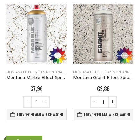
FITI SPUITBUSSEN
MONTANA EFFECT SPRAY
,
MONTANA MARBLE EFFECT SPRAY 400ML
,
MONTANA GRAFFITI SPUITBUSSEN
MONTANA EFFECT SPRAY
,
MONTANA MARBLE EFFECT
,
MONTANA GRAFFITI SPUITBUSSEN
Montana Marble Effect Spray EM Gold Gold 400 ml 508134
Montana Granit Effect Spray EG 7000 Light Grey 400 ml 415388
€
7,96
€
9,86
TOEVOEGEN AAN WINKELWAGEN
TOEVOEGEN AAN WINKELWAGEN