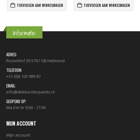
TOEVOEGEN AAN WINKELWAGEN
TOEVOEGEN AAN WINKELWAGEN
Informatie:
ADRES:
Rozenhof 30 5701 GB Helmond
TELEFOON:
+31 (0)6 103 989 87
EMAIL:
info@dekkenderpaints.nl
GEOPEND OP:
Ma t/m Vr 9:00 - 17:00
MIJN ACCOUNT
Mijn account