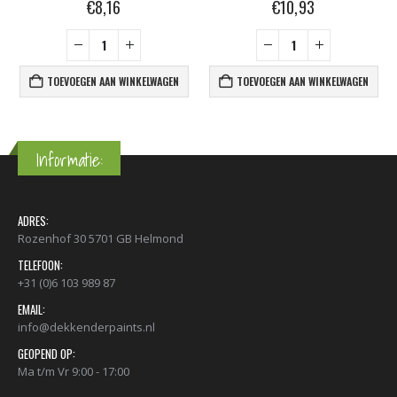
€
8,16
€
10,93
TOEVOEGEN AAN WINKELWAGEN
TOEVOEGEN AAN WINKELWAGEN
Informatie:
ADRES:
Rozenhof 30 5701 GB Helmond
TELEFOON:
+31 (0)6 103 989 87
EMAIL:
info@dekkenderpaints.nl
GEOPEND OP:
Ma t/m Vr 9:00 - 17:00