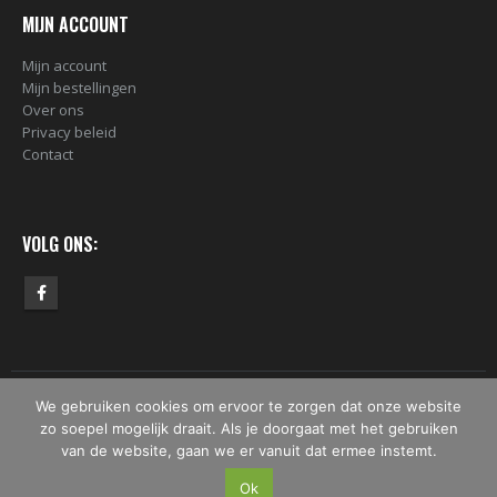
MIJN ACCOUNT
Mijn account
Mijn bestellingen
Over ons
Privacy beleid
Contact
VOLG ONS:
We gebruiken cookies om ervoor te zorgen dat onze website
© Copyright 2019 -2026 - DekkenDerPaints. All Rights Reserved.
zo soepel mogelijk draait. Als je doorgaat met het gebruiken
van de website, gaan we er vanuit dat ermee instemt.
Ok