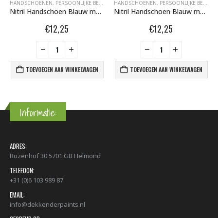
HANDSCHOENEN
,
PERSOONLIJKE BESCHERMING
HANDSCHOENEN
,
PERSOONLIJKE BESCHERMING
Nitril Handschoen Blauw maat XL doos 100st 530053 op voorraad op=op
Nitril Handschoen Blauw maat S doos 100st 530025 op voorraad op=op
€
12,25
€
12,25
TOEVOEGEN AAN WINKELWAGEN
TOEVOEGEN AAN WINKELWAGEN
Informatie:
ADRES:
Rozenhof 30 5701 GB Helmond
TELEFOON:
+31 (0)6 103 989 87
EMAIL:
info@dekkenderpaints.nl