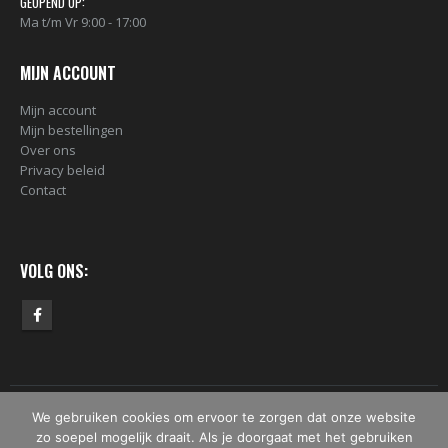
GEOPEND OP:
Ma t/m Vr 9:00 - 17:00
MIJN ACCOUNT
Mijn account
Mijn bestellingen
Over ons
Privacy beleid
Contact
VOLG ONS:
We gebruiken cookies om ervoor te zorgen dat onze website
© Copyright 2019 -2026 - DekkenDerPaints. All Rights Reserved.
zo soepel mogelijk draait. Als je doorgaat met het gebruiken