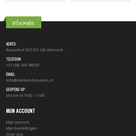
Informatie:
ADRES:
Rozenhof 30 5701 GB Helmond
TELEFOON:
+31 (0)6 103 989 87
EMAIL:
info@dekkenderpaints.nl
GEOPEND OP:
Ma t/m Vr 9:00 - 17:00
MIJN ACCOUNT
Mijn account
Mijn bestellingen
Over ons