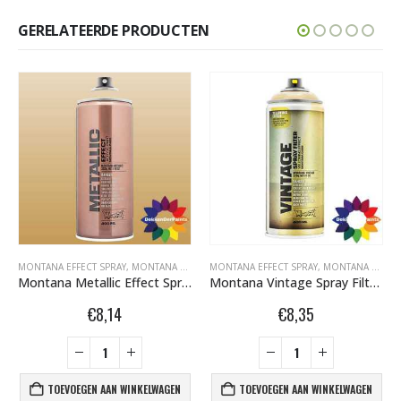
GERELATEERDE PRODUCTEN
FFECT SPRAY 400ML
MONTANA EFFECT SPRAY
,
MONTANA GRAFFITI SPUITBUSSEN
,
MONTANA GRAFFITI SPUITBUSSEN
MONTANA EFFECT SPRAY
,
MONTANA METALLIC EFFE
,
MONTANA GOLD TRANSPARANT / DIEPTEKLEUREN 400ML
Montana Metallic Effect Spray EMC 1030 Metallic Aztec Gold 400 ml 494123
Montana Vintage Spray Filter EV1050 Yellowing Effect 400ml 477041
€
8,14
€
8,35
TOEVOEGEN AAN WINKELWAGEN
TOEVOEGEN AAN WINKELWAGEN