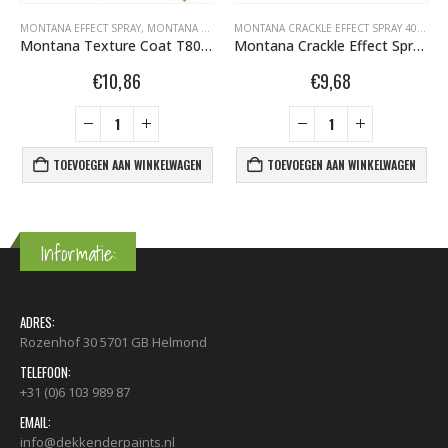
ECT SPRAY 400ML
MONTANA EFFECT SPRAY
,
MONTANA GRAFFITI SPUITBUSSEN
,
MONTANA GRAFFITI SPUITBUSSEN
,
MONTANA TECHNISCHE S
MONTANA CRACKLE EFFECT SPRAY 400ML
,
Montana Texture Coat T8000 Grey 400 ml 415432
Montana Crackle Effect Spray EC 9017 Traffic Black RAL 9017 400 ml 418495
€
10,86
€
9,68
TOEVOEGEN AAN WINKELWAGEN
TOEVOEGEN AAN WINKELWAGEN
Informatie:
ADRES:
Rozenhof 30 5701 GB Helmond
TELEFOON:
+31 (0)6 103 989 87
EMAIL:
info@dekkenderpaints.nl