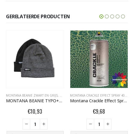
GERELATEERDE PRODUCTEN
FITI SPUITBUSSEN
NA TECHNISCHE SPRAY
MONTANA BEANIE ZWART EN GRIJS
,
MONTANA MARBLE EFFECT SPRAY 400ML
,
MONTANA VINTAGE EFFECT SPRAY 400ML
,
MONTANA GRAFFITI SPUITBUSSEN
,
OVERIG
MONTANA CRACKLE EFFECT SPRAY 400ML
,
MONTANA BEANIE TYPO+LOGO CHARCOAL 457326
Montana Crackle Effect Spray EC 6000 Platina Green RAL 6000 400 ml 418457
€
10,93
€
9,68