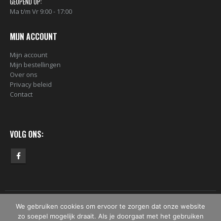
GEOPEND OP:
Ma t/m Vr 9:00 - 17:00
MIJN ACCOUNT
Mijn account
Mijn bestellingen
Over ons
Privacy beleid
Contact
VOLG ONS:
We gebruiken cookies om ervoor te zorgen dat onze website
© Copyright 2019 -2026 - DekkenDerPaints. All Rights Reserved.
zo soepel mogelijk draait. Als je doorgaat met het gebruiken