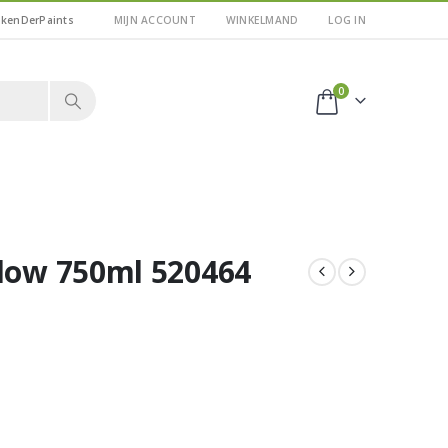
kkenDerPaints
MIJN ACCOUNT
WINKELMAND
LOG IN
0
llow 750ml 520464