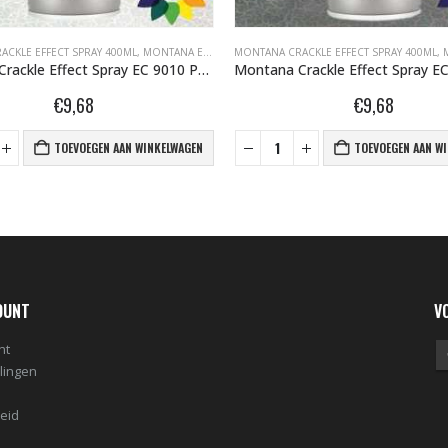
CKLE EFFECT SPRAY 400ML
NA GRAFFITI SPUITBUSSEN
,
MONTANA EFFECT SPRAY
MONTANA CRACKLE EFFECT SPRAY 400ML
,
MONTANA GRAFFITI SPUITBUSSEN
,
M
Montana Crackle Effect Spray EC 9010 Pure White RAL 9010 400 ml 418488
€
9,68
€
9,68
TOEVOEGEN AAN WINKELWAGEN
TOEVOEGEN AAN W
OUNT
V
nt
llingen
leid