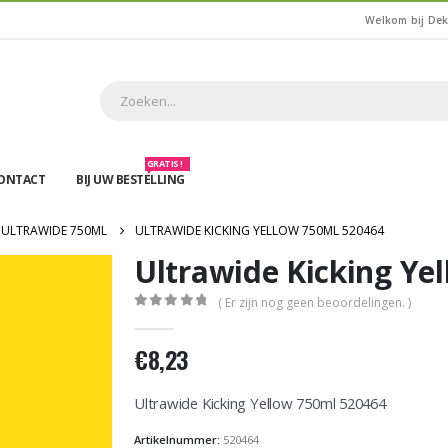
Welkom bij De
GRATIS !
ONTACT
BIJ UW BESTELLING
ULTRAWIDE 750ML
ULTRAWIDE KICKING YELLOW 750ML 520464
Ultrawide Kicking Ye
( Er zijn nog geen beoordelingen. )
0
out of 5
€
8,23
Ultrawide Kicking Yellow 750ml 520464
Artikelnummer:
520464