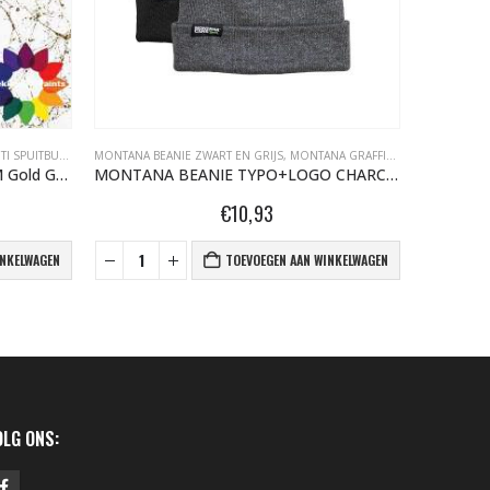
SPUITBUSSEN
,
MONTANA MARBLE EFFECT SPRAY 400ML
MONTANA BEANIE ZWART EN GRIJS
,
MONTANA GRAFFITI SPUITBUSSEN
MONTANA EF
,
O
Montana Marble Effect Spray EM Gold Gold 400 ml 508134
MONTANA BEANIE TYPO+LOGO CHARCOAL 457326
€
10,93
INKELWAGEN
TOEVOEGEN AAN WINKELWAGEN
OLG ONS: