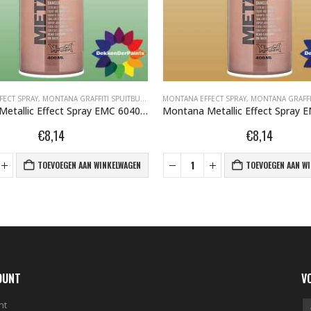
NIT EFFECT SPRAY 400ML
FECT SPRAY
,
MONTANA GRAFFITI SPUITBUSSEN
,
MONTANA METALLIC EFFECT SPRAY 400ML
MONTANA EFFECT SPRAY
,
MONTANA GRAFFITI 
Montana Metallic Effect Spray EMC 6040 Metallic Avocado Green 400 ml 494116
€
8,14
€
8,14
TOEVOEGEN AAN WINKELWAGEN
TOEVOEGEN AAN W
OUNT
V
nt