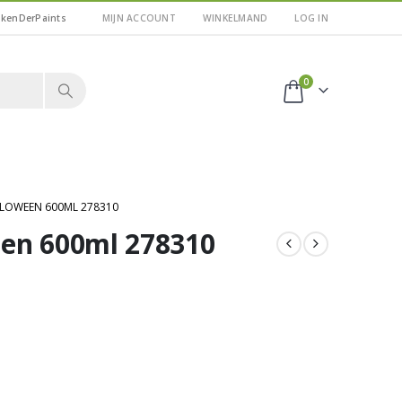
kkenDerPaints
MIJN ACCOUNT
WINKELMAND
LOG IN
0
LLOWEEN 600ML 278310
een 600ml 278310