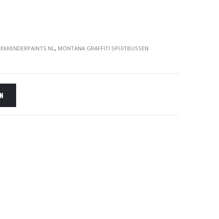
EKKENDERPAINTS.NL
,
MONTANA GRAFFITI SPUITBUSSEN
EN