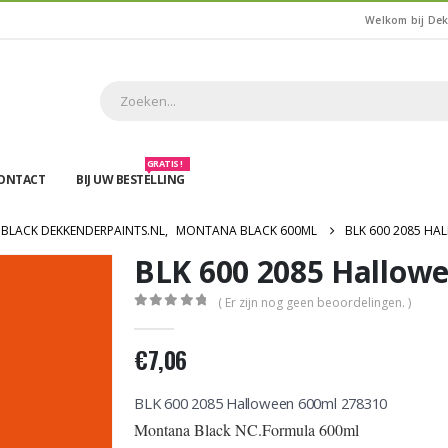
Welkom bij De
GRATIS !
ONTACT
BIJ UW BESTELLING
BLACK DEKKENDERPAINTS.NL
,
MONTANA BLACK 600ML
BLK 600 2085 HA
BLK 600 2085 Hallow
( Er zijn nog geen beoordelingen. )
0
out of 5
€
7,06
BLK 600 2085 Halloween 600ml 278310
Montana Black NC.Formula 600ml