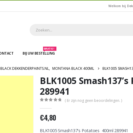
Welkom bij De
GRATIS !
ONTACT
BIJ UW BESTELLING
BLACK DEKKENDERPAINTS.NL
,
MONTANA BLACK 400ML
BLK1005 SMASH13
BLK1005 Smash137’s 
289941
( Er zijn nog geen beoordelingen. )
0
out of 5
€
4,80
BLK1005 Smash137’s Potatoes 400ml 289941