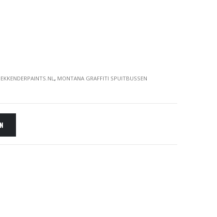
EKKENDERPAINTS.NL
,
MONTANA GRAFFITI SPUITBUSSEN
EN