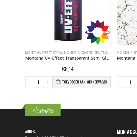
 SPRAY 400ML
MONTANA EFFECT SPRAY
,
MONTANA GRAFFITI SPUITBUSSEN
,
MONTANA GRAFFITI SPUITBUSSEN
,
MONTANA UV-
MONTANA EF
Montana Glitter Effect Spray EGCosmos Cosmos Transparant 400 ml 495175
Montana UV-Effect Transparant Semi Gloss 400ml 449826
€
8,14
NKELWAGEN
TOEVOEGEN AAN WINKELWAGEN
Informatie:
MIJN ACC
ADRES: