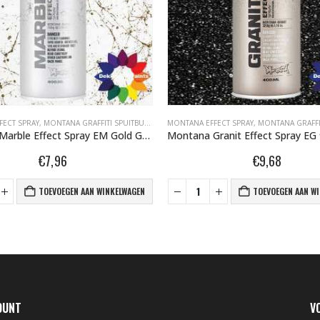
EFFECT SPRAY 400ML
FECT SPRAY
,
MONTANA GRAFFITI SPUITBUSSEN
,
MONTANA MARBLE EFFECT SPRAY 400ML
MONTANA EFFECT SPRAY
,
MONTANA GRAFFITI 
Montana Marble Effect Spray EM Gold Gold 400 ml 508134
€
7,96
€
9,68
TOEVOEGEN AAN WINKELWAGEN
TOEVOEGEN AAN W
OUNT
V