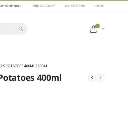
kkenDerPaints
MIJN ACCOUNT
WINKELMAND
LOG IN
0
7’S POTATOES 400ML 289941
Potatoes 400ml