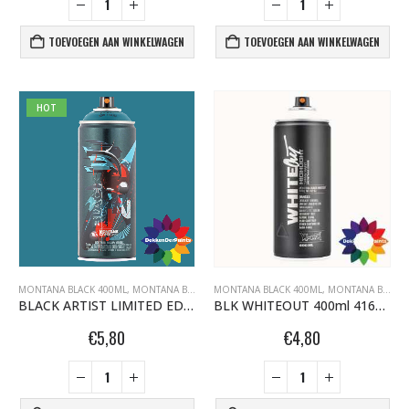
TOEVOEGEN AAN WINKELWAGEN
TOEVOEGEN AAN WINKELWAGEN
HOT
MONTANA BLACK 400ML
,
MONTANA BLACK DEKKENDERPAINTS.NL
MONTANA BLACK 400ML
,
MONTANA GRAFFITI
,
MONTANA BLACK DEKKENDERPAINTS.NL
BLACK ARTIST LIMITED EDITION 29 BLK 6170 Bond Truluv 400ml 107254 NIEUW OP = OP
BLK WHITEOUT 400ml 416200
€
5,80
€
4,80