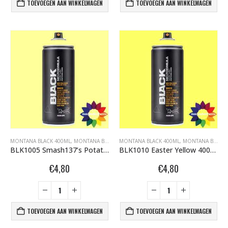
TOEVOEGEN AAN WINKELWAGEN
TOEVOEGEN AAN WINKELWAGEN
MONTANA BLACK 400ML
,
MONTANA BLACK DEKKENDERPAINTS.NL
MONTANA BLACK 400ML
,
MONTANA GRAFFITI
,
MONTANA BLACK DEKKENDERPAINTS.NL
BLK1005 Smash137’s Potatoes 400ml 289941
BLK1010 Easter Yellow 400ml 263453
€
4,80
€
4,80
TOEVOEGEN AAN WINKELWAGEN
TOEVOEGEN AAN WINKELWAGEN