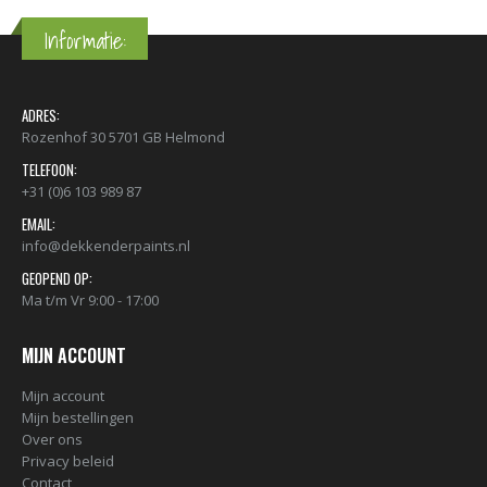
Informatie:
ADRES:
Rozenhof 30 5701 GB Helmond
TELEFOON:
+31 (0)6 103 989 87
EMAIL:
info@dekkenderpaints.nl
GEOPEND OP:
Ma t/m Vr 9:00 - 17:00
MIJN ACCOUNT
Mijn account
Mijn bestellingen
Over ons
Privacy beleid
Contact