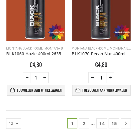
MONTANA BLACK 400ML
,
MONTANA BLACK DEKKENDERPAINTS.NL
MONTANA BLACK 400ML
,
MONTANA GRAFFITI
,
MONTANA BLACK DEKKENDERPAINTS.NL
BLK1060 Hazle 400ml 263507
BLK1070 Pecan Nut 400ml 386312
€
4,80
€
4,80
TOEVOEGEN AAN WINKELWAGEN
TOEVOEGEN AAN WINKELWAGEN
…
1
2
14
15