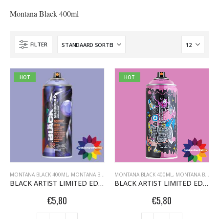
Montana Black 400ml
FILTER
HOT
HOT
MONTANA BLACK 400ML
,
MONTANA BLACK DEKKENDERPAINTS.NL
MONTANA BLACK 400ML
,
MONTANA GRAFFITI
,
MONTANA BLACK DEKKENDERPAINTS.NL
BLACK ARTIST LIMITED EDITION 26 JEROO BLK 4320 BRUNHILDE 400ml 101645
BLACK ARTIST LIMITED EDITION 27 CLAW MONEY BLK 3120 Pink Cadillac 400ml 102385 NIEUW OP = OP
€
5,80
€
5,80