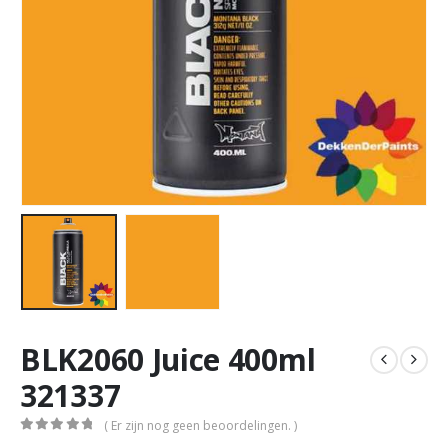
BLK2060 Juice 400ml
321337
( Er zijn nog geen beoordelingen. )
0
out of 5