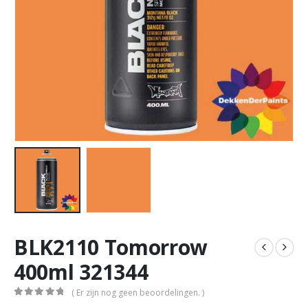
BLK2110 Tomorrow
400ml 321344
( Er zijn nog geen beoordelingen. )
0
out of 5