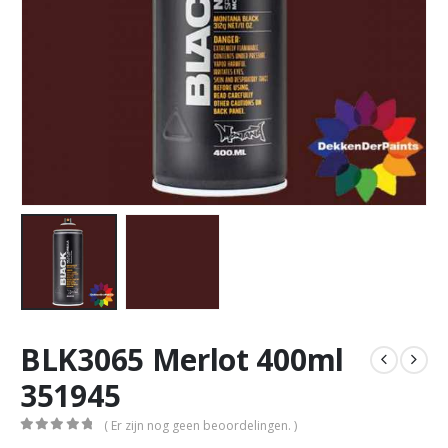
BLK3065 Merlot 400ml
351945
( Er zijn nog geen beoordelingen. )
0
out of 5