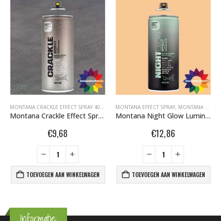
W EFFECT SPRAY 400ML
,
MONTANA MARBLE EFFECT SPRAY 400ML
MONTANA CRACKLE EFFECT SPRAY 400ML
,
MONTANA EFFECT SPRAY
MONTANA EFFECT SPRAY
,
,
MONTANA GRAFFIT
MONTANA GRAFFITI SPUITBUSSEN
Montana Crackle Effect Spray EC 7000 Squirrel Grey RAL 7000 400 ml 418464
Montana Night Glow Luminescent Orange NG2000 400ml 448492
€
9,68
€
12,86
TOEVOEGEN AAN WINKELWAGEN
TOEVOEGEN AAN WINKELWAGEN
Informatie: