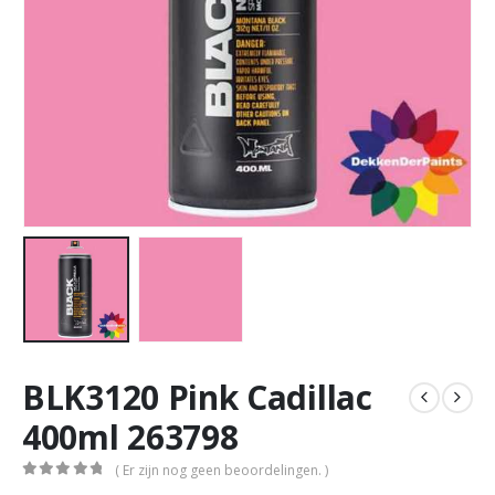
BLK3120 Pink Cadillac
400ml 263798
( Er zijn nog geen beoordelingen. )
0
out of 5