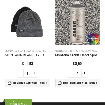
FITI SPUITBUSSEN
MONTANA BEANIE ZWART EN GRIJS
,
MONTANA GRANIT EFFECT SPRAY 400ML
,
MONTANA GRAFFITI SPUITBUSSEN
MONTANA EFFECT SPRAY
,
MONTANA GRAFFITI SPUITBUSSEN
,
OVERIG
MONTANA BEANIE TYPO+LOGO CHARCOAL 457326
Montana Granit Effect Spray EG 7050 Grey 400 ml 415395
€
10,93
€
9,68
TOEVOEGEN AAN WINKELWAGEN
TOEVOEGEN AAN WINKELWAGEN
Informatie: