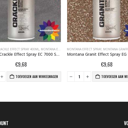
BLE EFFECT SPRAY 400ML
CKLE EFFECT SPRAY 400ML
,
MONTANA EFFECT SPRAY
MONTANA EFFECT SPRAY
,
MONTANA GRAFFITI SPUITBUSSEN
,
MONTANA GRAFFITI 
Montana Crackle Effect Spray EC 7000 Squirrel Grey RAL 7000 400 ml 418464
€
9,68
€
9,68
TOEVOEGEN AAN WINKELWAGEN
TOEVOEGEN AAN W
OUNT
V