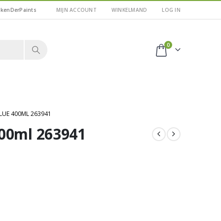
kkenDerPaints
MIJN ACCOUNT
WINKELMAND
LOG IN
0
LUE 400ML 263941
400ml 263941