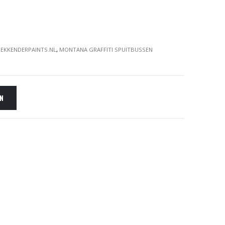
EKKENDERPAINTS.NL
,
MONTANA GRAFFITI SPUITBUSSEN
EN