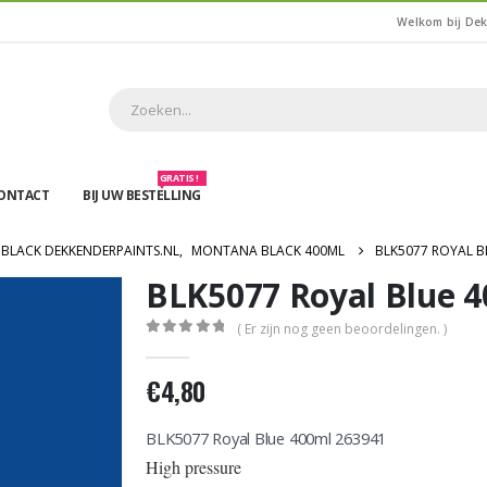
Welkom bij De
GRATIS !
ONTACT
BIJ UW BESTELLING
BLACK DEKKENDERPAINTS.NL
,
MONTANA BLACK 400ML
BLK5077 ROYAL B
BLK5077 Royal Blue 
( Er zijn nog geen beoordelingen. )
0
out of 5
€
4,80
BLK5077 Royal Blue 400ml 263941
High pressure