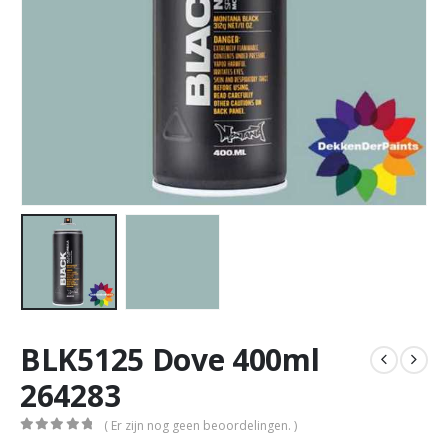
BLK5125 Dove 400ml
264283
( Er zijn nog geen beoordelingen. )
0
out of 5