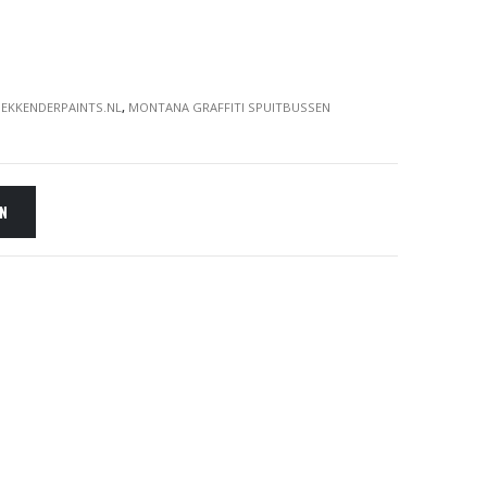
EKKENDERPAINTS.NL
,
MONTANA GRAFFITI SPUITBUSSEN
EN