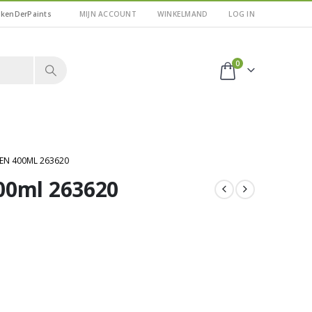
kkenDerPaints
MIJN ACCOUNT
WINKELMAND
LOG IN
0
EN 400ML 263620
00ml 263620