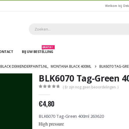
Welkom bij De
GRATIS !
ONTACT
BIJ UW BESTELLING
BLACK DEKKENDERPAINTS.NL
,
MONTANA BLACK 400ML
BLK6070 TAG-GRE
BLK6070 Tag-Green 4
( Er zijn nog geen beoordelingen. )
0
out of 5
€
4,80
BLK6070 Tag-Green 400ml 263620
High pressure