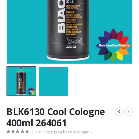
BLK6130 Cool Cologne
400ml 264061
( Er zijn nog geen beoordelingen. )
0
out of 5