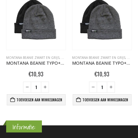
FITI SPUITBUSSEN
MONTANA BEANIE ZWART EN GRIJS
,
MONTANA GRAFFITI SPUITBUSSEN
,
MONTANA GRAFFITI SPUITBUSSEN
MONTANA BEANIE ZWART EN GRIJS
,
OVERIG
,
MONTANA 
,
MONTA
MONTANA BEANIE TYPO+LOGO BLACK 457319
MONTANA BEANIE TYPO+LOGO CHARCOAL 457326
€
10,93
€
10,93
TOEVOEGEN AAN WINKELWAGEN
TOEVOEGEN AAN WINKELWAGEN
Informatie: