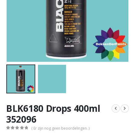
BLK6180 Drops 400ml
352096
( Er zijn nog geen beoordelingen. )
0
out of 5