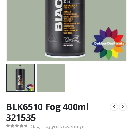
BLK6510 Fog 400ml
321535
( Er zijn nog geen beoordelingen. )
0
out of 5