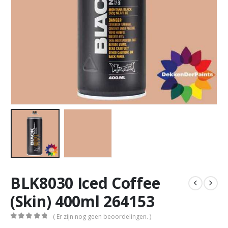
BLK8030 Iced Coffee
(Skin) 400ml 264153
( Er zijn nog geen beoordelingen. )
0
out of 5