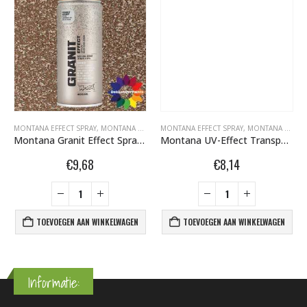
W EFFECT SPRAY 400ML
MONTANA EFFECT SPRAY
,
MONTANA MARBLE EFFECT SPRAY 400ML
,
MONTANA GRAFFITI SPUITBUSSEN
MONTANA EFFECT SPRAY
,
MONTANA GRANIT EFFECT
,
MONTANA GRAFFITI SPUITBUSSEN
Montana Granit Effect Spray EG 8000 Brown 400 ml 415418
Montana UV-Effect Transparant Semi Gloss 400ml 449826
€
9,68
€
8,14
TOEVOEGEN AAN WINKELWAGEN
TOEVOEGEN AAN WINKELWAGEN
Informatie: