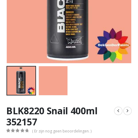
BLK8220 Snail 400ml
352157
( Er zijn nog geen beoordelingen. )
0
out of 5