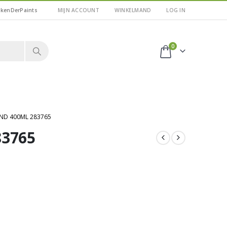
kkenDerPaints
MIJN ACCOUNT
WINKELMAND
LOG IN
0
ND 400ML 283765
83765