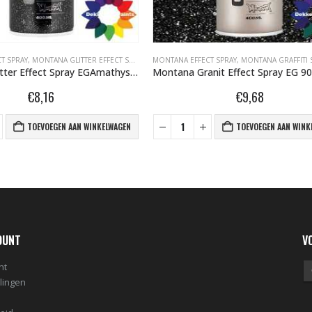
FECT SPRAY
NA GRAFFITI SPUITBUSSEN
,
MONTANA GRAFFITI SPUITBUSSEN
,
MONTANA GRANIT EFFECT SPRAY 400ML
MONTANA EFFECT SPRAY
,
MONTANA GLITTER EFFEC
Montana Granit Effect Spray EG 9000 Black 400 ml 415401
€
9,68
€
8,16
TOEVOEGEN AAN WINKELWAGEN
TOEVOEGEN AAN W
OUNT
V
nt
llingen