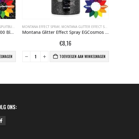
T SPRAY 400ML
MONTANA EFFECT SPRAY
,
MONTANA GRAFFITI SPUITBUSSEN
,
MONTANA GRAFFITI SPUITBUSSEN
,
MONTANA GR
MONTANA EF
Montana Glitter Effect Spray EGCosmos Cosmos Transparant 400 ml 495175
Montana Granit Effect Spray EG 7050 Grey 400 ml 415395
€
9,68
INKELWAGEN
TOEVOEGEN AAN WINKELWAGEN
OLG ONS: