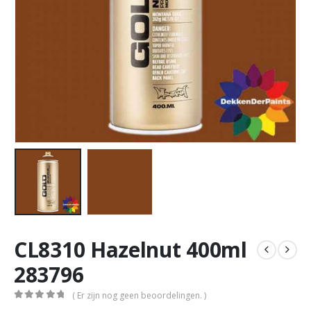
CL8310 Hazelnut 400ml
283796
( Er zijn nog geen beoordelingen. )
0
out of 5