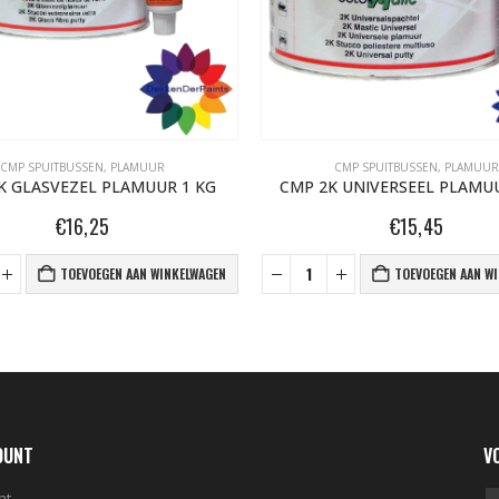
CMP SPUITBUSSEN
,
PLAMUUR
CMP SPUITBUSSEN
,
PLAMUUR
K GLASVEZEL PLAMUUR 1 KG
CMP 2K UNIVERSEEL PLAMUU
€
16,25
€
15,45
TOEVOEGEN AAN WINKELWAGEN
TOEVOEGEN AAN W
OUNT
V
nt