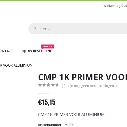
Welkom bij De
GRATIS !
ONTACT
BIJ UW BESTELLING
ER VOOR ALUMINIUM
CMP 1K PRIMER VO
( Er zijn nog geen beoordelingen. )
0
out of 5
€
15,15
CMP 1K PRIMER VOOR ALUMINIUM
Artikelnummer:
190278