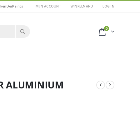
kkenDerPaints
MIJN ACCOUNT
WINKELMAND
LOG IN
0
OR ALUMINIUM