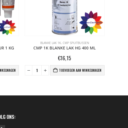
BLANKE LAK 1K
,
CMP SPUITBUSSEN
R 1 KG
CMP 1K BLANKE LAK HG 400 ML
CMP 2
€
16,15
INKELWAGEN
TOEVOEGEN AAN WINKELWAGEN
OLG ONS: