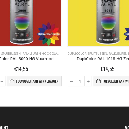
 SPUITBUSSEN
,
RALKLEUREN HOOGGLANS 400ML
DUPLICOLOR SPUITBUSSEN
,
RALKLEUREN HOOG
Color RAL 3000 HG Vuurrood
DupliColor RAL 1018 HG Zin
€
14,55
€
14,55
TOEVOEGEN AAN WINKELWAGEN
TOEVOEGEN AAN W
OUNT
V