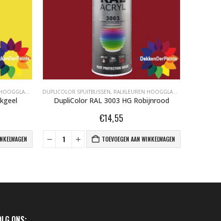
GLANS 400ML
DUPLICOLOR SPUITBUSSEN
,
RALKLEUREN HOOGGLANS 400ML
DUPLICOLO
kgeel
DupliColor RAL 3003 HG Robijnrood
Dupli
€
14,55
INKELWAGEN
TOEVOEGEN AAN WINKELWAGEN
OLG ONS: