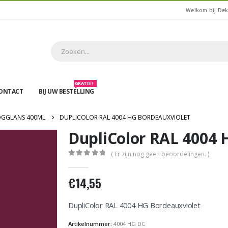
Welkom bij De
GRATIS !
ONTACT
BIJ UW BESTELLING
OGGLANS 400ML
DUPLICOLOR RAL 4004 HG BORDEAUXVIOLET
DupliColor RAL 4004 
( Er zijn nog geen beoordelingen. )
0
out of 5
€
14,55
DupliColor RAL 4004 HG Bordeauxviolet
Artikelnummer:
4004 HG DC