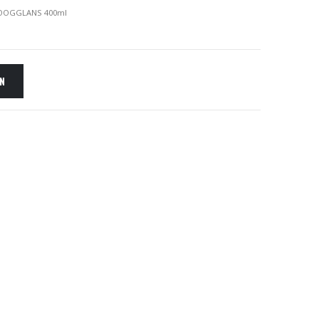
OOGGLANS 400ml
EN