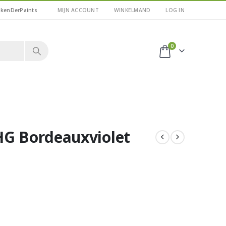
kkenDerPaints
MIJN ACCOUNT
WINKELMAND
LOG IN
0
HG Bordeauxviolet