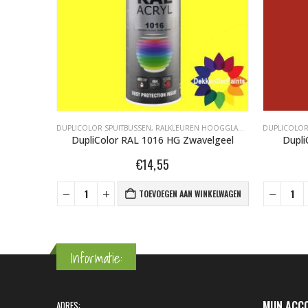
LANS 400ML
DUPLICOLOR SPUITBUSSEN
,
RALKLEUREN HOOGGLANS 400ML
DUPLICOLOR
oor
DupliColor RAL 1016 HG Zwavelgeel
Dupli
€
14,55
NKELWAGEN
TOEVOEGEN AAN WINKELWAGEN
Informatie:
MIJN ACC
ADRES: