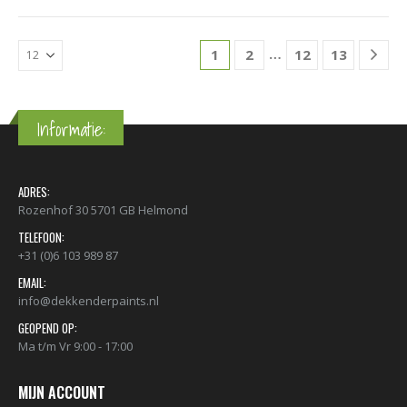
…
1
2
12
13
Informatie:
ADRES:
Rozenhof 30 5701 GB Helmond
TELEFOON:
+31 (0)6 103 989 87
EMAIL:
info@dekkenderpaints.nl
GEOPEND OP:
Ma t/m Vr 9:00 - 17:00
MIJN ACCOUNT