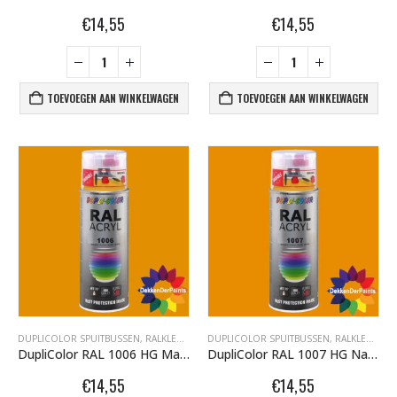
€
14,55
€
14,55
TOEVOEGEN AAN WINKELWAGEN
TOEVOEGEN AAN WINKELWAGEN
BLACK ARTIST LIMITED EDITION 29 BLK 6170 Bond Truluv 400ml 107254 NIEUW OP = OP
€
5,80
€
5,80
nr. 81 MALE CAP voor Black & Gold cans 105092 per stuk
€
2,23
€
2,23
nr. 81 FEMALE CAP voor ULTRAWIDE cans 105093 per stuk
€
2,23
€
2,23
DUPLICOLOR SPUITBUSSEN
,
RALKLEUREN HOOGGLANS 400ML
DUPLICOLOR SPUITBUSSEN
,
RALKLEUREN HOOGGLANS 400ML
DupliColor RAL 1006 HG Maisgeel
DupliColor RAL 1007 HG Narcissengeel
€
14,55
€
14,55