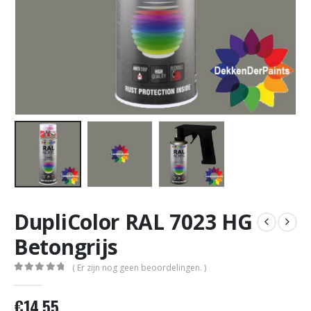
DupliColor RAL 7023 HG
Betongrijs
( Er zijn nog geen beoordelingen. )
0
out of 5
€
14,55