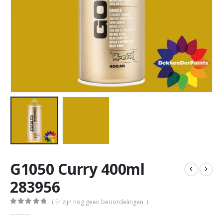
G1050 Curry 400ml
283956
( Er zijn nog geen beoordelingen. )
0
out of 5