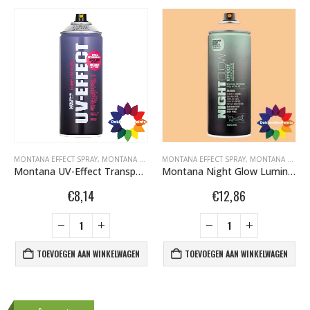
FITI SPUITBUSSEN
NTANA GRAFFITI SPUITBUSSEN
MONTANA EFFECT SPRAY
,
MONTANA GRAFFITI SPUITBUSSEN
,
OVERIG
MONTANA EFFECT SPRAY
,
MONTANA UV-EFFECT SPR
,
MONTANA GRAFFITI SPUITBUSSEN
Montana UV-Effect Transparant Semi Gloss 400ml 449826
Montana Night Glow Luminescent Orange NG2000 400ml 448492
€
8,14
€
12,86
TOEVOEGEN AAN WINKELWAGEN
TOEVOEGEN AAN WINKELWAGEN