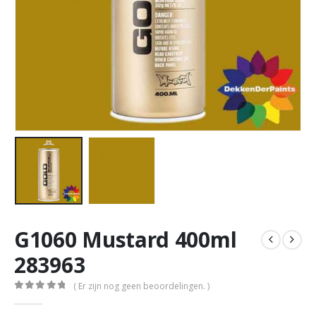
G1060 Mustard 400ml
283963
( Er zijn nog geen beoordelingen. )
0
out of 5