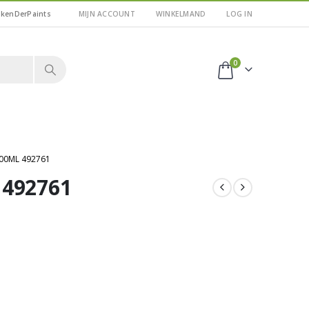
kkenDerPaints
MIJN ACCOUNT
WINKELMAND
LOG IN
0
00ML 492761
 492761