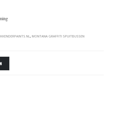
rming
KKENDERPAINTS.NL
,
MONTANA GRAFFITI SPUITBUSSEN
EN