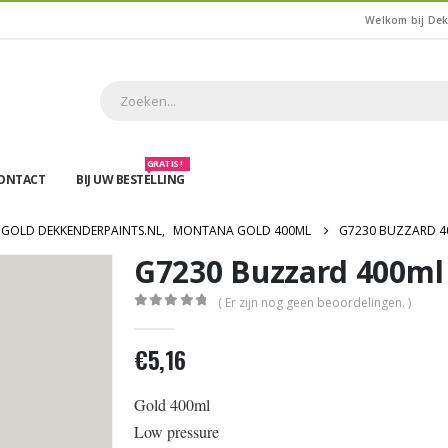
Welkom bij De
GRATIS !
ONTACT
BIJ UW BESTELLING
GOLD DEKKENDERPAINTS.NL
,
MONTANA GOLD 400ML
G7230 BUZZARD 4
G7230 Buzzard 400ml
( Er zijn nog geen beoordelingen. )
0
out of 5
€
5,16
Gold 400ml
Low pressure