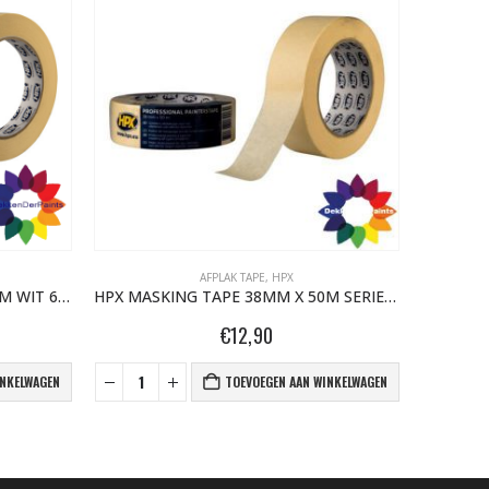
AFPLAK TAPE
,
HPX
DR
HPX MASKING TAPE 25MM X 50M WIT 60°C MA2550
HPX MASKING TAPE 38MM X 50M SERIE 4400 GOLD FP3850
HPX SC
€
12,90
INKELWAGEN
TOEVOEGEN AAN WINKELWAGEN