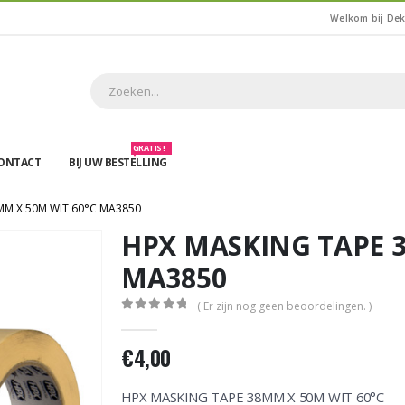
Welkom bij De
GRATIS !
ONTACT
BIJ UW BESTELLING
MM X 50M WIT 60°C MA3850
HPX MASKING TAPE 3
MA3850
( Er zijn nog geen beoordelingen. )
0
out of 5
€
4,00
HPX MASKING TAPE 38MM X 50M WIT 60°C