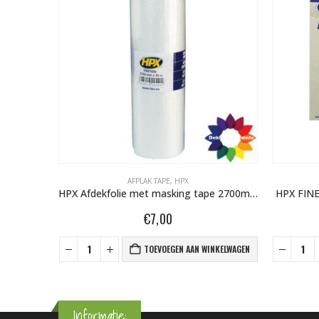
AFPLAK TAPE
,
HPX
CHTEL)
HPX Afdekfolie met masking tape 2700mm X 16m PM270016
HPX FIN
€
7,00
NKELWAGEN
TOEVOEGEN AAN WINKELWAGEN
Informatie: