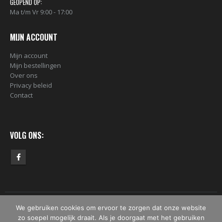
GEOPEND OP:
Ma t/m Vr 9:00 - 17:00
MIJN ACCOUNT
Mijn account
Mijn bestellingen
Over ons
Privacy beleid
Contact
VOLG ONS:
We gebruiken cookies om ervoor te zorgen dat onze website
© Copyright 2019 -2026 - DekkenDerPaints. All Rights Reserved.
zo soepel mogelijk draait. Als je doorgaat met het gebruiken