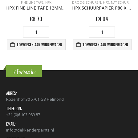
FINE-LINE TAPE
,
HPX
DROOG SCHUREN
,
HPX
,
NAT SCHUREN
HPX FINE LINE TAPE 12MM X 33M FL1233
HPX SCHUURPAPIER P80 X 4 235929
€
8,70
€
4,04
TOEVOEGEN AAN WINKELWAGEN
TOEVOEGEN AAN WINKELWAGEN
Informatie:
ADRES:
Rozenhof 30 5701 GB Helmond
TELEFOON:
+31 (0)6 103 989 87
EMAIL:
info@dekkenderpaints.nl