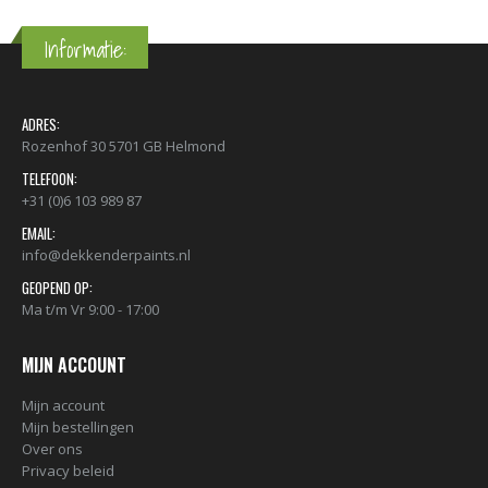
Informatie:
ADRES:
Rozenhof 30 5701 GB Helmond
TELEFOON:
+31 (0)6 103 989 87
EMAIL:
info@dekkenderpaints.nl
GEOPEND OP:
Ma t/m Vr 9:00 - 17:00
MIJN ACCOUNT
Mijn account
Mijn bestellingen
Over ons
Privacy beleid