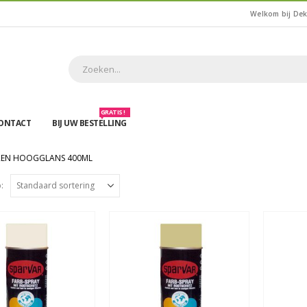
Welkom bij De
GRATIS !
ONTACT
BIJ UW BESTELLING
REN HOOGGLANS 400ML
: