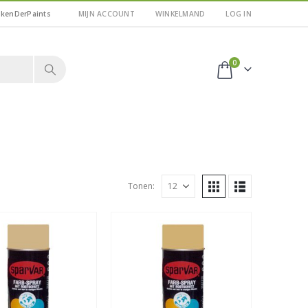
kkenDerPaints
MIJN ACCOUNT
WINKELMAND
LOG IN
0
Tonen: