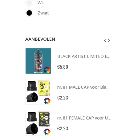
Wit
Zwart
AANBEVOLEN
BLACK ARTIST LIMITED EDITION 29 BLK 6170 Bond Truluv 400ml 107254 NIEUW OP = OP
BLACK ARTIST LIMITED EDITION 29 BLK 6170 Bond Truluv 400ml 107254 NIEUW OP = OP
€
5,80
nr. 81 MALE CAP voor Black & Gold cans 105092 per stuk
nr. 81 MALE CAP voor Black & Gold cans 105092 per stuk
€
2,23
nr. 81 FEMALE CAP voor ULTRAWIDE cans 105093 per stuk
nr. 81 FEMALE CAP voor ULTRAWIDE cans 105093 per stuk
€
2,23