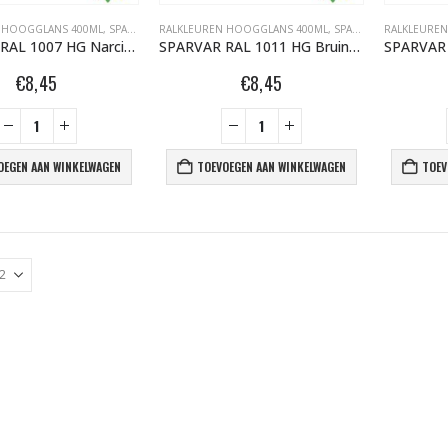
 HOOGGLANS 400ML
,
SPARVAR GRAFFITI SPUITBUSSEN
RALKLEUREN HOOGGLANS 400ML
,
SPARVAR GRAFFITI SPUITBUSSEN
RALKLEURE
SPARVAR RAL 1007 HG Narcissengeel
SPARVAR RAL 1011 HG Bruinbeige
€
8,45
€
8,45
OEGEN AAN WINKELWAGEN
TOEVOEGEN AAN WINKELWAGEN
TOEV