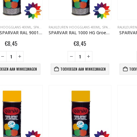
 HOOGGLANS 400ML
,
SPARVAR GRAFFITI SPUITBUSSEN
RALKLEUREN HOOGGLANS 400ML
,
SPARVAR GRAFFITI SPUITBUSSEN
RALKLEURE
109001M SPARVAR RAL 9001 MAT Cremewit 400 ml
SPARVAR RAL 1000 HG Groenbeige
SPARVAR
€
8,45
€
8,45
OEGEN AAN WINKELWAGEN
TOEVOEGEN AAN WINKELWAGEN
TOEV