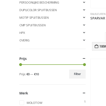
PERSOONLIJKE BESCHERMING
DUPLICOLOR SPUITBUSSEN
RALKLEUREN
MOTIP SPUITBUSSEN
CMP SPUITBUSSEN
HPX
OVERIG
TOEV
Prijs
Prijs:
€0
—
€10
Filter
Min.
Max.
prijs
prijs
Merk
1
MOLOTOW