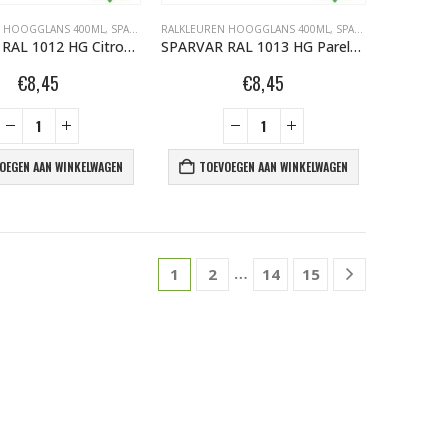
N HOOGGLANS 400ML
,
SPARVAR GRAFFITI SPUITBUSSEN
RALKLEUREN HOOGGLANS 400ML
,
SPARVAR GRAFFITI SPUITBUSSEN
SPARVAR RAL 1012 HG Citroengeel
SPARVAR RAL 1013 HG Parelwit
€
8,45
€
8,45
OEGEN AAN WINKELWAGEN
TOEVOEGEN AAN WINKELWAGEN
…
1
2
14
15