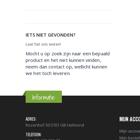
IETS NIET GEVONDEN?
Laat het ons weten!
Mocht u op zoek zijn naar een bepaald
product en het niet kunnen vinden,
neem dan contact op, wellicht kunnen
we het toch leveren.
Informatie:
MIJN ACC
ADRES:
Rozenhof 30 5701 GB Helmond
Mijn accou
TELEFOON:
Mijn beste