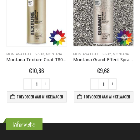
ECT SPRAY 400ML
MONTANA EFFECT SPRAY
,
MONTANA MARBLE EFFECT SPRAY 400ML
,
MONTANA GRAFFITI SPUITBUSSEN
MONTANA EFFECT SPRAY
,
MONTANA TECHNISCHE S
,
MONTANA GRAFFITI SPUITBUSSEN
Montana Texture Coat T8000 Grey 400 ml 415432
Montana Granit Effect Spray EG 7050 Grey 400 ml 415395
€
10,86
€
9,68
TOEVOEGEN AAN WINKELWAGEN
TOEVOEGEN AAN WINKELWAGEN
Informatie: