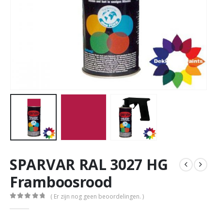
SPARVAR RAL 3027 HG
Framboosrood
( Er zijn nog geen beoordelingen. )
0
out of 5