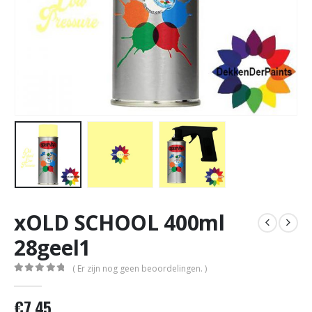
xOLD SCHOOL 400ml
28geel1
( Er zijn nog geen beoordelingen. )
0
out of 5
€
7,45