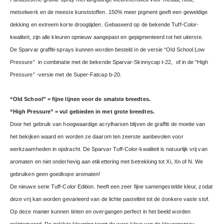
metselwerk en de meeste kunststoffen. 150% meer pigment geeft een geweldige
dekking en extreem korte droogtijden. Gebaseerd op de bekende Tuff-Color-
kwaliteit, zijn alle kleuren opnieuw aangepast en gepigmenteerd tot het uiterste.
De Sparvar graffiti-sprays kunnen worden besteld in de versie “Old School Low
Pressure” in combinatie met de bekende Sparvar-Skinnycap t-22, of in de “High
Pressure” -versie met de Super-Fatcap b-20.
“Old School” = fijne lijnen voor de smalste breedtes.
“High Pressure” = vul gebieden in met grote breedtes.
Door het gebruik van hoogwaardige acrylharsen blijven de graffiti de moeite van
het bekijken waard en worden ze daarom ten zeerste aanbevolen voor
werkzaamheden in opdracht. De Sparvar Tuff-Color-kwaliteit is natuurlijk vrij van
aromaten en niet onderhevig aan etikettering met betrekking tot Xi, Xn of N. We
gebruiken geen goedkope aromaten!
De nieuwe serie Tuff-Color Edition. heeft een zeer fijne samengestelde kleur, zodat
deze vrij kan worden gevarieerd van de lichte pasteltint tot de donkere vaste stof.
Op deze manier kunnen tinten en overgangen perfect in het beeld worden
geïntegreerd. De gelakte kleurring toont de ware kleur van de kleurenspray.