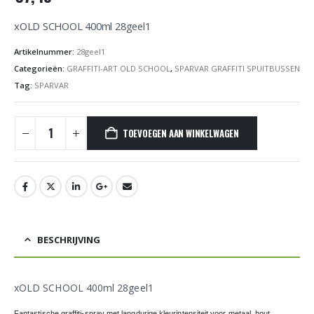
xOLD SCHOOL 400ml 28geel1
Artikelnummer:
28geel1
Categorieën:
GRAFFITI-ART OLD SCHOOL
,
SPARVAR GRAFFITI SPUITBUSSEN
Tag:
SPARVAR
TOEVOEGEN AAN WINKELWAGEN
BESCHRIJVING
xOLD SCHOOL 400ml 28geel1
Fantastische graffiti-spray met langdurige kleurintensiteit voor metaal, hout,