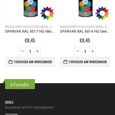
RALKLEUREN HOOGGLANS 400ML
,
SPARVAR GRAFFITI SPUITBUSSEN
RALKLEUREN HOOGGLANS 400ML
,
SPARVAR GRAFFITI SPUITBUSSEN
SPARVAR RAL 6017 HG Meigroen
SPARVAR RAL 6014 HG Geel Olijfgroen
€
8,45
€
8,45
TOEVOEGEN AAN WINKELWAGEN
TOEVOEGEN AAN WINKELWAGEN
Informatie:
ADRES:
Rozenhof 30 5701 GB Helmond
TELEFOON: