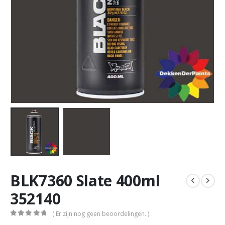
BLK7360 Slate 400ml
352140
( Er zijn nog geen beoordelingen. )
0
out of 5