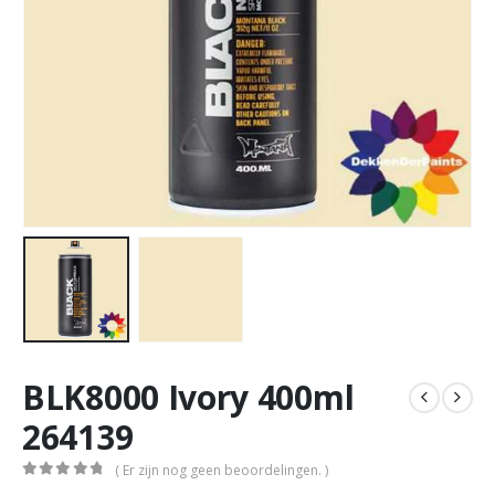
BLK8000 Ivory 400ml
264139
( Er zijn nog geen beoordelingen. )
0
out of 5