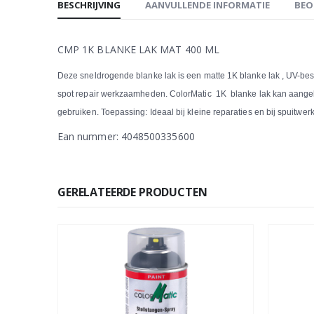
BESCHRIJVING
AANVULLENDE INFORMATIE
BEO
CMP 1K BLANKE LAK MAT 400 ML
Deze sneldrogende blanke lak is een matte 1K blanke lak , UV-best
spot repair werkzaamheden. ColorMatic 1K blanke lak kan aangebrac
gebruiken. Toepassing: Ideaal bij kleine reparaties en bij spuitw
Ean nummer: 4048500335600
GERELATEERDE PRODUCTEN