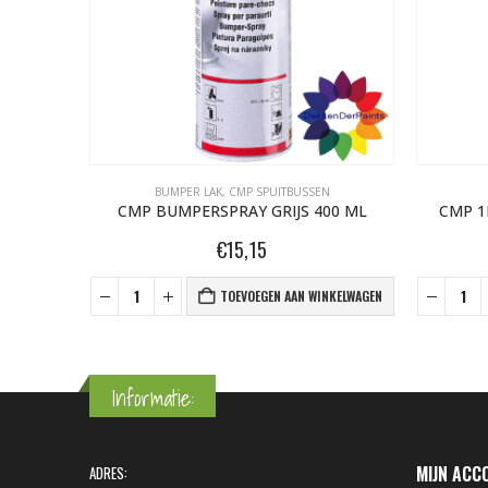
BUMPER LAK
,
CMP SPUITBUSSEN
 KG
CMP BUMPERSPRAY GRIJS 400 ML
CMP 1
€
15,15
NKELWAGEN
TOEVOEGEN AAN WINKELWAGEN
Informatie:
MIJN ACC
ADRES: