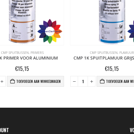
CMP SPUITBUSSEN
,
PRIMERS
CMP SPUITBUSSEN
,
PLAMUUR
K PRIMER VOOR ALUMINIUM
CMP 1K SPUITPLAMUUR GRIJS
€
15,15
€
15,15
TOEVOEGEN AAN WINKELWAGEN
TOEVOEGEN AAN W
OUNT
V