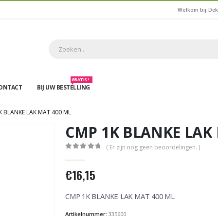
Welkom bij De
GRATIS !
ONTACT
BIJ UW BESTELLING
K BLANKE LAK MAT 400 ML
CMP 1K BLANKE LAK 
( Er zijn nog geen beoordelingen. )
0
out of 5
€
16,15
CMP 1K BLANKE LAK MAT 400 ML
Artikelnummer:
335600