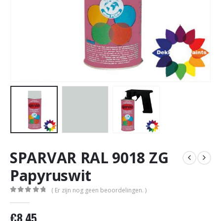
SPARVAR RAL 9018 ZG
Papyruswit
( Er zijn nog geen beoordelingen. )
0
out of 5
€
8,45